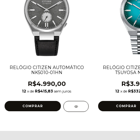
RELÓGIO CITIZEN AUTOMÁTICO
RELÓGIO CITIZ
NK5010-01HN
TSUYOSA N
R$4.990,00
R$3.9
12
x de
R$415,83
sem juros
12
x de
R$332