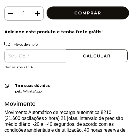
Adicione este produto e
tenha frete grátis!
ALTERAR CEP
Entregas para o CEP:
Meios de envio
CALCULAR
Não sei meu CEP
Tire suas dúvidas
pelo WhatsApp
Movimento
Movimento Automático de recarga automática 8210
(21.600 oscilações x hora) 21 joias. Intervalo de precisão
médio diário: -20 a +40 segundos, de acordo com as
condições ambientais e de utilização. 40 horas reserva de