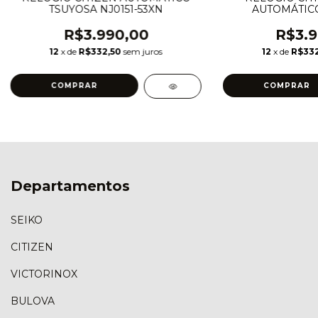
TSUYOSA NJ0151-53XN
AUTOMÁTICO
R$3.990,00
R$3.9
12
x de
R$332,50
sem juros
12
x de
R$332
Departamentos
SEIKO
CITIZEN
VICTORINOX
BULOVA