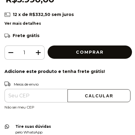
12
x de
R$332,50
sem juros
Ver mais detalhes
Frete grátis
Adicione este produto e
tenha frete grátis!
ALTERAR CEP
Entregas para o CEP:
Meios de envio
CALCULAR
Não sei meu CEP
Tire suas dúvidas
pelo WhatsApp