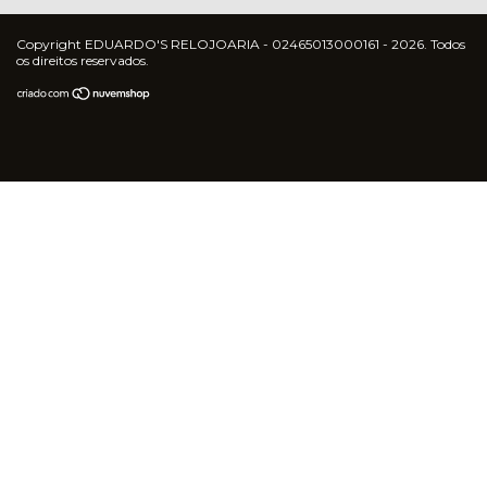
Copyright EDUARDO'S RELOJOARIA - 02465013000161 - 2026. Todos
os direitos reservados.