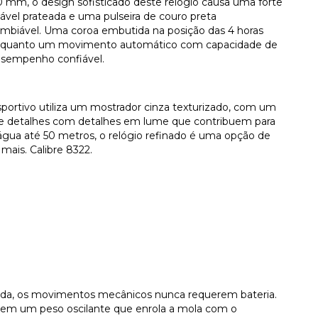
 mm, o design sofisticado deste relógio causa uma forte
ável prateada e uma pulseira de couro preta
ambiável. Uma coroa embutida na posição das 4 horas
o, enquanto um movimento automático com capacidade de
esempenho confiável.
 esportivo utiliza um mostrador cinza texturizado, com um
 e detalhes com detalhes em lume que contribuem para
à água até 50 metros, o relógio refinado é uma opção de
 mais. Calibre 8322.
ada, os movimentos mecânicos nunca requerem bateria.
m um peso oscilante que enrola a mola com o