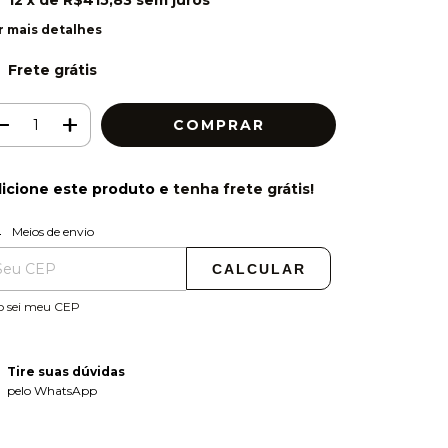
12
x de
R$415,83
sem juros
r mais detalhes
Frete grátis
icione este produto e
tenha frete grátis!
ALTERAR CEP
regas para o CEP:
Meios de envio
CALCULAR
o sei meu CEP
Tire suas dúvidas
pelo WhatsApp