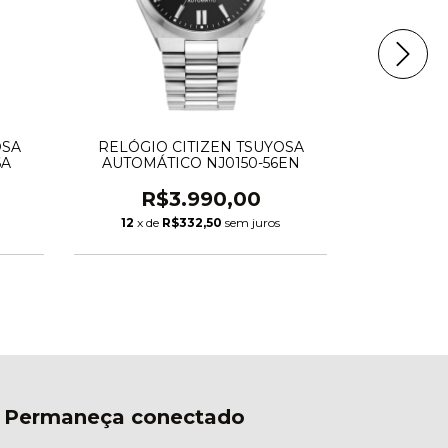
OSA
RELÓGIO CITIZEN TSUYOSA
RELÓGIO C
6A
AUTOMÁTICO NJ0150-56EN
TSUYO
R$3.990,00
R$
12
x de
R$332,50
sem juros
12
x de
Permaneça conectado