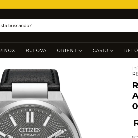
RINOX
BULOVA
ORIENT
CASIO
RELÓ
Iní
RE
R
A
0