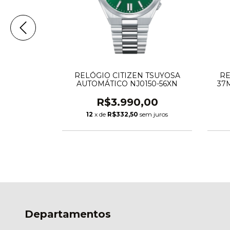
 TSUYOSA
RELÓGIO CITIZEN TSUYOSA
RE
150-56WN
AUTOMÁTICO NJ0150-56XN
37
,00
R$3.990,00
em juros
12
x de
R$332,50
sem juros
Departamentos