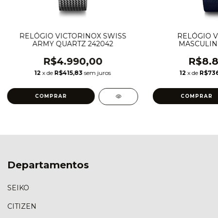
RELÓGIO VICTORINOX SWISS
RELÓGIO V
ARMY QUARTZ 242042
MASCULIN
MECHANICAL 
R$4.990,00
R$8.8
12
x de
R$415,83
sem juros
12
x de
R$736
Departamentos
SEIKO
CITIZEN