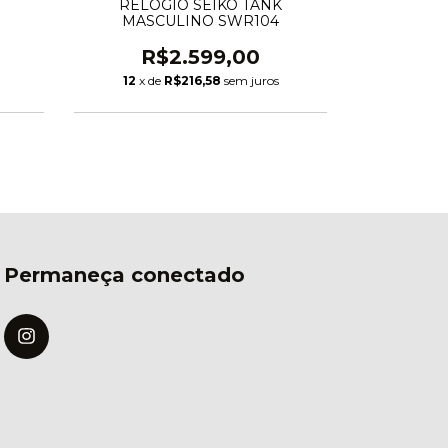
RELÓGIO SEIKO TANK
RELÓGIO
MASCULINO SWR104
CLA
R$2.599,00
R$
12
x de
R$216,58
sem juros
12
x de
Permaneça conectado