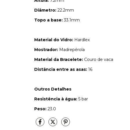
Altura:
7.2mm
Diâmetro:
22.2mm
Topo a base:
33.1mm
Material do Vidro:
Hardlex
Mostrador:
Madrepérola
Material da Bracelete:
Couro de vaca
Distância entre as asas:
16
Outros Detalhes
Resistência à água:
5 bar
Peso:
23.0