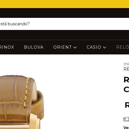
RINOX
BULOVA
ORIENT
CASIO
RELÓ
Iní
RE
R
C
Ve