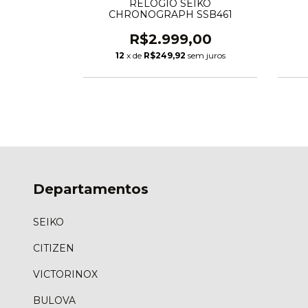
O TANK
RELÓGIO SEIKO
R110
CHRONOGRAPH SSB461
,00
R$2.999,00
m juros
12
x de
R$249,92
sem juros
Departamentos
SEIKO
CITIZEN
VICTORINOX
BULOVA