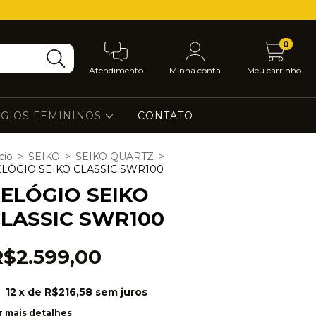
0
Atendimento
Minha conta
Meu carrinho
GIOS FEMININOS
CONTATO
cio
>
SEIKO
>
SEIKO QUARTZ
>
LÓGIO SEIKO CLASSIC SWR100
ELÓGIO SEIKO
LASSIC SWR100
R$2.599,00
12
x de
R$216,58
sem juros
r mais detalhes