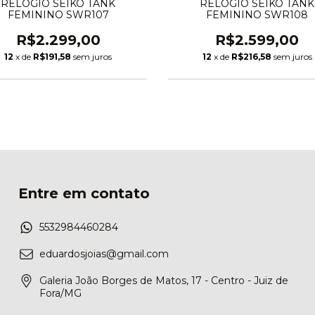
RELÓGIO SEIKO TANK
RELÓGIO SEIKO TANK
FEMININO SWR107
FEMININO SWR108
R$2.299,00
R$2.599,00
12
x de
R$191,58
sem juros
12
x de
R$216,58
sem juros
Entre em contato
5532984460284
eduardosjoias@gmail.com
Galeria João Borges de Matos, 17 - Centro - Juiz de
Fora/MG