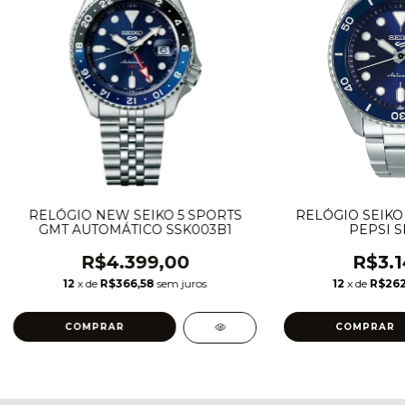
RELÓGIO NEW SEIKO 5 SPORTS
RELÓGIO SEIKO 
GMT AUTOMÁTICO SSK003B1
PEPSI S
R$4.399,00
R$3.1
12
x de
R$366,58
sem juros
12
x de
R$262