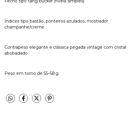
Fecho tipo tang buckle (fivela simples)
Índices tipo bastão, ponteiros azulados, mostrador
champanhe/creme
Contrapeso elegante e clássica pegada vintage com cristal
abobadado
Peso em torno de 55–58 g