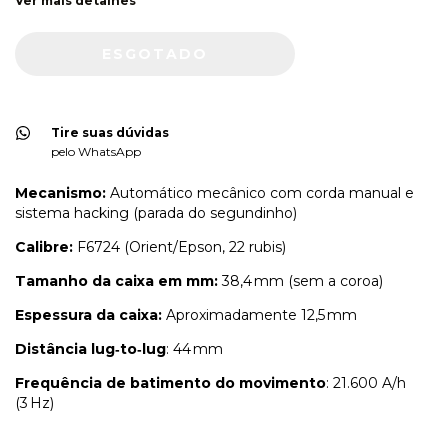
Ver mais detalhes
Tire suas dúvidas
pelo WhatsApp
Mecanismo:
Automático mecânico com corda manual e
sistema hacking (parada do segundinho)
Calibre:
F6724 (Orient/Epson, 22 rubis)
Tamanho da caixa em mm:
38,4 mm (sem a coroa)
Espessura da caixa:
Aproximadamente 12,5 mm
Distância lug‑to‑lug
: 44 mm
Frequência de batimento do movimento
: 21.600 A/h
(3 Hz)