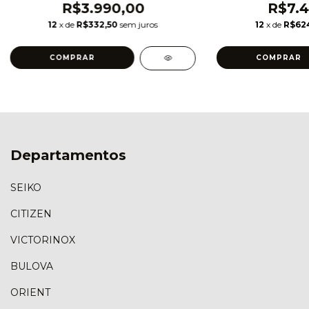
R$3.990,00
R$7.4
12
x de
R$332,50
sem juros
12
x de
R$624
Departamentos
SEIKO
CITIZEN
VICTORINOX
BULOVA
ORIENT