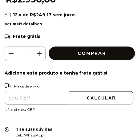
12
x de
R$249,17
sem juros
Ver mais detalhes
Frete grátis
Adicione este produto e
tenha frete grátis!
ALTERAR CEP
Entregas para o CEP:
Meios de envio
CALCULAR
Não sei meu CEP
Tire suas dúvidas
pelo WhatsApp