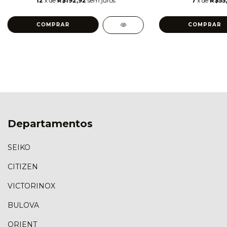
12
x de
R$192,92
sem juros
7
x de
R$55,
Departamentos
SEIKO
CITIZEN
VICTORINOX
BULOVA
ORIENT