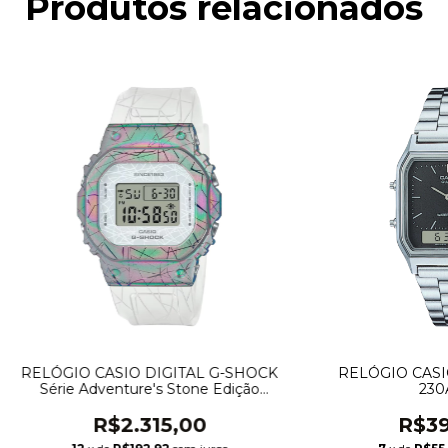
Produtos relacionados
RELÓGIO CASIO DIGITAL G-SHOCK
RELÓGIO CASI
Série Adventure's Stone Edição
230
Limitada GM-S5640GEM-7
R$2.315,00
R$39